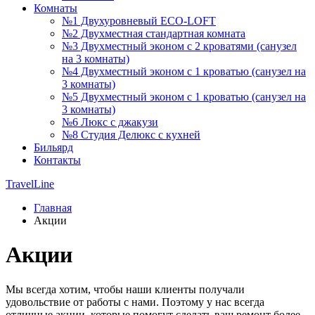
Комнаты
№1 Двухуровневый ECO-LOFT
№2 Двухместная стандартная комната
№3 Двухместный эконом с 2 кроватями (санузел
на 3 комнаты)
№4 Двухместный эконом с 1 кроватью (санузел на
3 комнаты)
№5 Двухместный эконом с 1 кроватью (санузел на
3 комнаты)
№6 Люкс с джакузи
№8 Студия Делюкс с кухней
Бильярд
Контакты
TravelLine
Главная
Акции
Акции
Мы всегда хотим, чтобы наши клиенты получали
удовольствие от работы с нами. Поэтому у нас всегда
отличные акции, которые помогут сделать ваш ремонт более